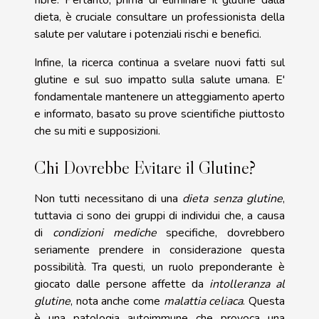
fibre. Pertanto, prima di eliminare il glutine dalla
dieta, è cruciale consultare un professionista della
salute per valutare i potenziali rischi e benefici.
Infine, la ricerca continua a svelare nuovi fatti sul
glutine e sul suo impatto sulla salute umana. E'
fondamentale mantenere un atteggiamento aperto
e informato, basato su prove scientifiche piuttosto
che su miti e supposizioni.
Chi Dovrebbe Evitare il Glutine?
Non tutti necessitano di una
dieta senza glutine
,
tuttavia ci sono dei gruppi di individui che, a causa
di
condizioni mediche
specifiche, dovrebbero
seriamente prendere in considerazione questa
possibilità. Tra questi, un ruolo preponderante è
giocato dalle persone affette da
intolleranza al
glutine
, nota anche come
malattia celiaca
. Questa
è una patologia autoimmune che provoca una