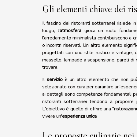
Gli elementi chiave dei ris
Il fascino dei ristoranti sotterranei risiede i
luogo, l'
atmosfera
gioca un ruolo fondamen
l'arredamento minimalista contribuiscono a c
o incontri riservati. Un altro elemento signific
progettati con uno stile rustico e vintage, c
massello, lampade a sospensione, pareti di m
trovare.
Il
servizio
è un altro elemento che non può e
selezionato con cura per garantire un'esperien
ai dettagli sono competenze fondamentali per 
ristoranti sotterranei tendono a proporre p
L'obiettivo è quello di offrire una "
ristorazion
vivere un'
esperienza unica
.
Le proposte culinarie nei 