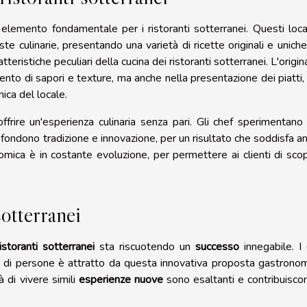
lemento fondamentale per i ristoranti sotterranei. Questi local
te culinarie, presentando una varietà di ricette originali e uniche
teristiche peculiari della cucina dei ristoranti sotterranei. L'origina
mento di sapori e texture, ma anche nella presentazione dei piatti,
ica del locale.
offrire un'esperienza culinaria senza pari. Gli chef sperimentano
he fondono tradizione e innovazione, per un risultato che soddisfa a
ronomica è in costante evoluzione, per permettere ai clienti di scop
sotterranei
istoranti sotterranei
sta riscuotendo un
successo
innegabile. I
 di persone è attratto da questa innovativa proposta gastronom
à di vivere simili
esperienze nuove
sono esaltanti e contribuisco