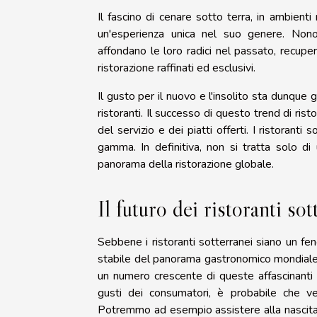
Il fascino di cenare sotto terra, in ambienti r
un'esperienza unica nel suo genere. Nono
affondano le loro radici nel passato, recuper
ristorazione raffinati ed esclusivi.
Il gusto per il nuovo e l'insolito sta dunqu
ristoranti. Il successo di questo trend di rist
del servizio e dei piatti offerti. I ristorant
gamma. In definitiva, non si tratta solo 
panorama della ristorazione globale.
Il futuro dei ristoranti sot
Sebbene i ristoranti sotterranei siano un f
stabile del panorama gastronomico mondiale. L
un numero crescente di queste affascinanti l
gusti dei consumatori, è probabile che v
Potremmo ad esempio assistere alla nascita di r