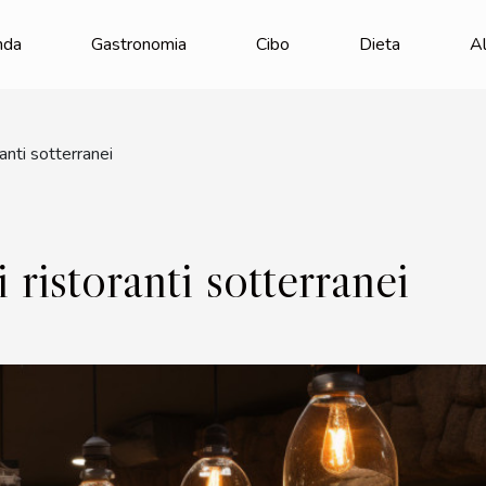
nda
Gastronomia
Cibo
Dieta
Al
ranti sotterranei
 ristoranti sotterranei