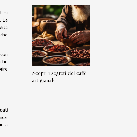
i si
. La
lità
 che
 con
nche
rire
Scopri i segreti del caffè
artigianale
dati
ica.
no a