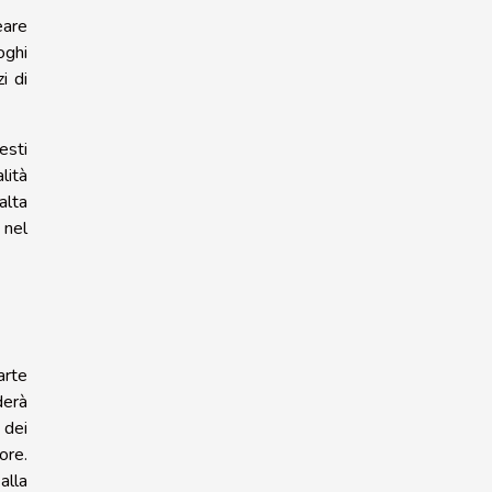
eare
oghi
i di
esti
lità
alta
 nel
arte
derà
 dei
ore.
alla