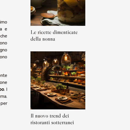
rimo
da e
Le ricette dimenticate
iche
della nonna
sono
egno
sono
ente
ione
bo
. I
rna.
 per
Il nuovo trend dei
ristoranti sotterranei