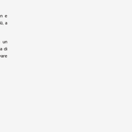
gn e
i, a
i un
a di
vare