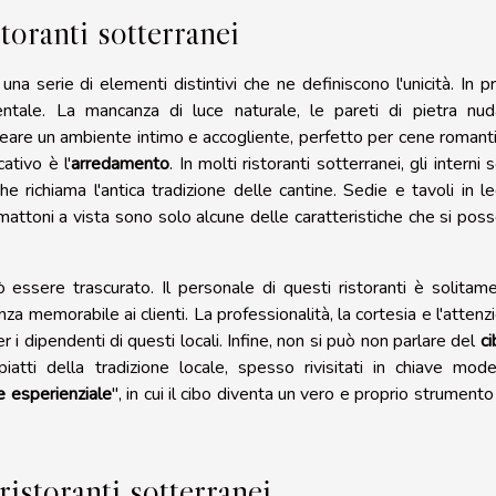
toranti sotterranei
n una serie di elementi distintivi che ne definiscono l'unicità. In p
tale. La mancanza di luce naturale, le pareti di pietra nu
reare un ambiente intimo e accogliente, perfetto per cene romant
ativo è l'
arredamento
. In molti ristoranti sotterranei, gli interni 
he richiama l'antica tradizione delle cantine. Sedie e tavoli in l
attoni a vista sono solo alcune delle caratteristiche che si pos
ssere trascurato. Il personale di questi ristoranti è solitam
za memorabile ai clienti. La professionalità, la cortesia e l'attenz
i dipendenti di questi locali. Infine, non si può non parlare del
ci
iatti della tradizione locale, spesso rivisitati in chiave mode
e esperienziale
", in cui il cibo diventa un vero e proprio strumento
ristoranti sotterranei