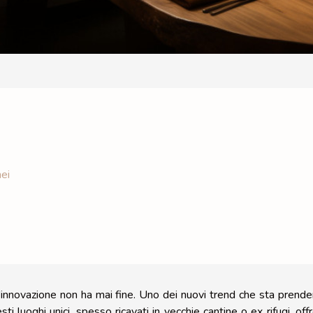
nei
l'innovazione non ha mai fine. Uno dei nuovi trend che sta prend
ti luoghi unici, spesso ricavati in vecchie cantine o ex rifugi, off