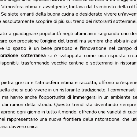
 L'atmosfera intima e avvolgente, lontana dal trambusto della città
. Se siete amanti della buona cucina e desiderate vivere un'avven
assolutamente scoprire di più sul trend dei ristoranti sotterranei
iato a guadagnare popolarità negli ultimi anni, segnando uno dei
icare con precisione l'
origine del trend
, ma sembra che abbia inizia
ve lo spazio è un bene prezioso e l'innovazione nel campo d
storazione sotterranea
si è sviluppata come una risposta crea
disponibili, trasformando vecchie cantine e sotterranei in ristorant
n pietra grezza e l'atmosfera intima e raccolta, offrono un'esperi
ella che si può vivere in un ristorante tradizionale. I commensali
, ma hanno anche l'opportunità di immergersi in un ambiente s
e dai rumori della strada. Questo trend sta diventando sempre
 aprono ogni giorno in tutto il mondo, offrendo una varietà di cuci
terranei rappresentano una nuova frontiera della ristorazione, che un
naria davvero unica.