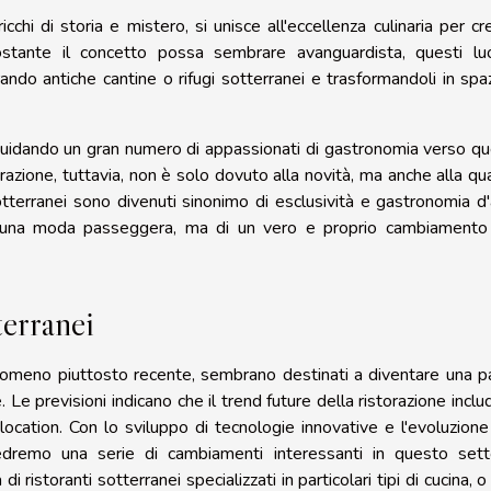
icchi di storia e mistero, si unisce all'eccellenza culinaria per cr
stante il concetto possa sembrare avanguardista, questi lu
ando antiche cantine o rifugi sotterranei e trasformandoli in spaz
e guidando un gran numero di appassionati di gastronomia verso qu
orazione, tuttavia, non è solo dovuto alla novità, ma anche alla qua
i sotterranei sono divenuti sinonimo di esclusività e gastronomia d'
di una moda passeggera, ma di un vero e proprio cambiamento
terranei
enomeno piuttosto recente, sembrano destinati a diventare una p
e previsioni indicano che il trend future della ristorazione inclu
ocation. Con lo sviluppo di tecnologie innovative e l'evoluzione
edremo una serie di cambiamenti interessanti in questo sett
istoranti sotterranei specializzati in particolari tipi di cucina, o 