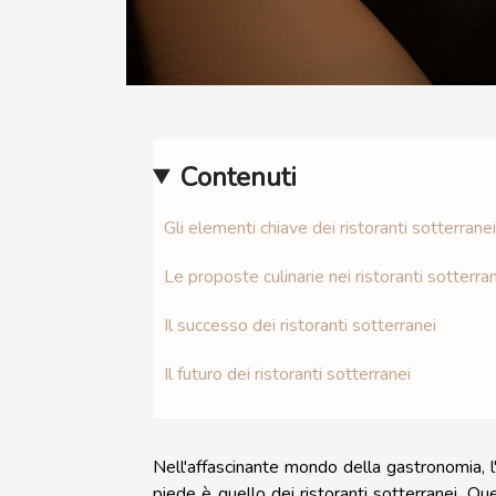
Contenuti
Gli elementi chiave dei ristoranti sotterranei
Le proposte culinarie nei ristoranti sotterra
Il successo dei ristoranti sotterranei
Il futuro dei ristoranti sotterranei
Nell'affascinante mondo della gastronomia, 
piede è quello dei ristoranti sotterranei. Ques