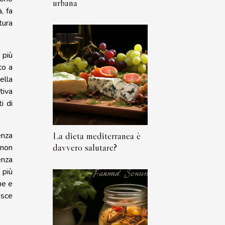
urbana
, fa
tura
.
 più
to a
ella
tiva
i di
La dieta mediterranea è
enza
davvero salutare?
 non
enza
 più
ne e
isce