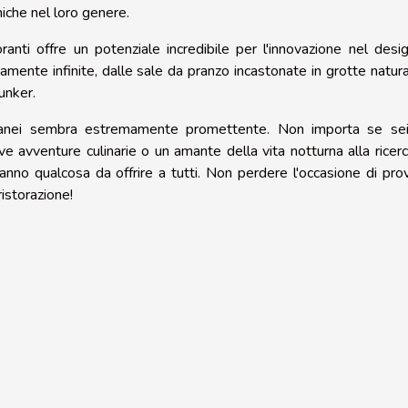
niche nel loro genere.
oranti offre un potenziale incredibile per l'innovazione nel desi
amente infinite, dalle sale da pranzo incastonate in grotte natural
bunker.
otterranei sembra estremamente promettente. Non importa se se
e avventure culinarie o un amante della vita notturna alla ricerc
 hanno qualcosa da offrire a tutti. Non perdere l'occasione di pro
istorazione!